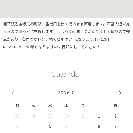
地下鉄名城線矢場町駅４番出口を出てそのまま直進します。若宮大通が見
えるので渡らずに右折します。しばらく直進していただくと大通りの交差
点があり、右角のオレンジ色のビルの6階になります！FRESH
NESSBURGERの隣になりますので目印にしてください！
Calendar
2026
.
8
月
火
水
木
金
土
日
27
28
29
30
31
1
2
3
4
5
6
7
8
9